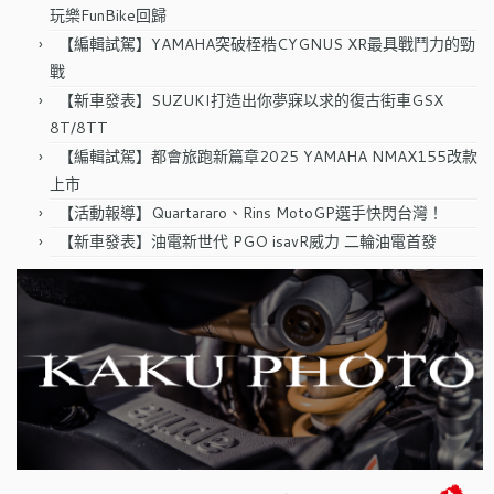
玩樂FunBike回歸
【編輯試駕】YAMAHA突破桎梏CYGNUS XR最具戰鬥力的勁
戰
【新車發表】SUZUKI打造出你夢寐以求的復古街車GSX
8T/8TT
【編輯試駕】都會旅跑新篇章2025 YAMAHA NMAX155改款
上市
【活動報導】Quartararo、Rins MotoGP選手快閃台灣！
【新車發表】油電新世代 PGO isavR威力 二輪油電首發