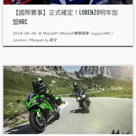
【國際賽事】正式確定！LORENZO明年加
盟HRC
2018-06-06
在
MotoGP
/
MotoGP賽事報導
tagged
HRC
/
Lorenzo
/
Marquez
by
歐文