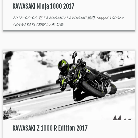
KAWASAKI Ninja 1000 2017
2018-06-06
在
KAWASAKI
/
KAWASAKI 旅跑
tagged
1000c.c
/
KAWASAKI
/
旅跑
by
李 英豪
KAWASAKI Z 1000 R Edition 2017