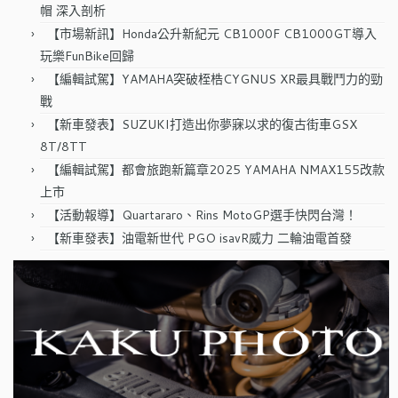
帽 深入剖析
【市場新訊】Honda公升新紀元 CB1000F CB1000GT導入
玩樂FunBike回歸
【編輯試駕】YAMAHA突破桎梏CYGNUS XR最具戰鬥力的勁
戰
【新車發表】SUZUKI打造出你夢寐以求的復古街車GSX
8T/8TT
【編輯試駕】都會旅跑新篇章2025 YAMAHA NMAX155改款
上市
【活動報導】Quartararo、Rins MotoGP選手快閃台灣！
【新車發表】油電新世代 PGO isavR威力 二輪油電首發