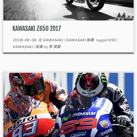
KAWASAKI Z650 2017
2018-06-06
在
KAWASAKI
/
KAWASAKI 街車
tagged
650
/
KAWASAKI
/
街車
by
李 英豪