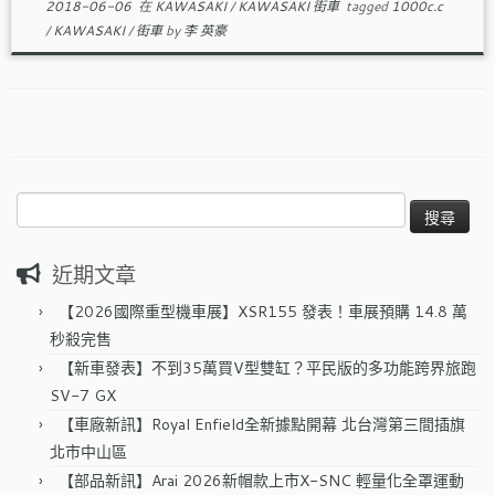
2018-06-06
在
KAWASAKI
/
KAWASAKI 街車
tagged
1000c.c
/
KAWASAKI
/
街車
by
李 英豪
搜
尋
關
近期文章
鍵
字:
【2026國際重型機車展】XSR155 發表！車展預購 14.8 萬
秒殺完售
【新車發表】不到35萬買V型雙缸？平民版的多功能跨界旅跑
SV-7 GX
【車廠新訊】Royal Enfield全新據點開幕 北台灣第三間插旗
北市中山區
【部品新訊】Arai 2026新帽款上市X-SNC 輕量化全罩運動