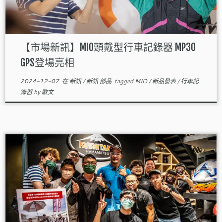
【市場新訊】MIO頭戴型行車記錄器 MP30
GPS登場亮相
2024-12-07
在
新訊
/
新訊 部品
tagged
MIO
/
新品發表
/
行車記
錄器
by
歐文