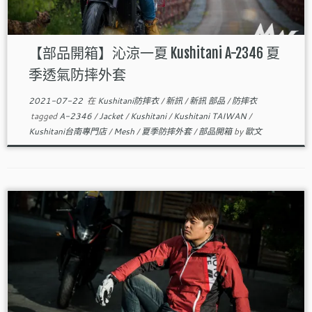
【部品開箱】沁涼一夏 Kushitani A-2346 夏
季透氣防摔外套
2021-07-22
在
Kushitani防摔衣
/
新訊
/
新訊 部品
/
防摔衣
tagged
A-2346
/
Jacket
/
Kushitani
/
Kushitani TAIWAN
/
Kushitani台南專門店
/
Mesh
/
夏季防摔外套
/
部品開箱
by
歐文