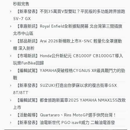
秒殺完售
【新車發表】不到35萬買V型雙缸？平民版的多功能跨界旅跑
SV-7 GX
【車廠新訊】Royal Enfield全新據點開幕 北台灣第三間插旗
北市中山區
【部品新訊】Arai 2026新帽款上市X-SNC 輕量化全罩運動
帽 深入剖析
【市場新訊】Honda公升新紀元 CB1000F CB1000GT導入
玩樂FunBike回歸
【編輯試駕】YAMAHA突破桎梏CYGNUS XR最具戰鬥力的勁
戰
【新車發表】SUZUKI打造出你夢寐以求的復古街車GSX
8T/8TT
【編輯試駕】都會旅跑新篇章2025 YAMAHA NMAX155改款
上市
【活動報導】Quartararo、Rins MotoGP選手快閃台灣！
【新車發表】油電新世代 PGO isavR威力 二輪油電首發