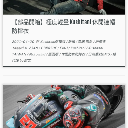
【部品開箱】極度輕量 Kushitani 休閒連帽
防摔衣
2021-04-20
在
Kushitani防摔衣
/
新訊
/
新訊 部品
/
防摔衣
tagged
A-2348
/
CBR650F
/
EMU
/
Kushitani
/
Kushitani
TAIWAN
/
Motowind
/
亞洲版
/
休閒防水防摔衣
/
日商業畝EMU
/
總
代理
by
歐文