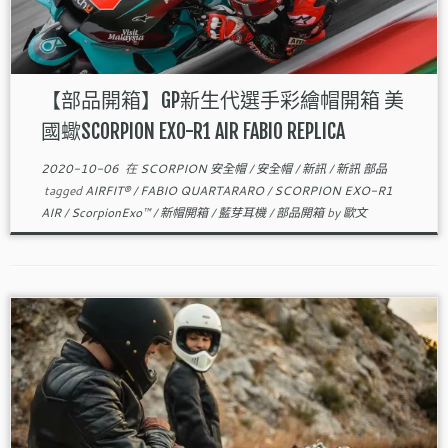
【部品開箱】GP新生代選手彩繪帽開箱 美
國蠍SCORPION EXO-R1 AIR FABIO REPLICA
2020-10-06
在
SCORPION 安全帽
/
安全帽
/
新訊
/
新訊 部品
tagged
AIRFIT®
/
FABIO QUARTARARO
/
SCORPION EXO-R1
AIR
/
ScorpionExo™
/
新帽開箱
/
藍芽耳機
/
部品開箱
by
歐文