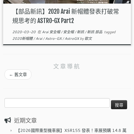
【部品新訊】2020 Arai 新帽體發表打破常
規思考的 ASTRO-GX Part2
2020-03-20
在
Arai 安全帽
/
安全帽
/
新訊
/
新訊 部品
tagged
2020新帽體
/
Arai
/
Astro-GX
/
AstroGX
by
歐文
文章導航
←
舊文章
搜
尋
關
近期文章
鍵
字:
【2026國際重型機車展】XSR155 發表！車展預購 14.8 萬