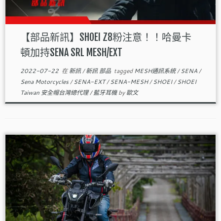
【部品新訊】SHOEI Z8粉注意！！哈曼卡
頓加持SENA SRL MESH/EXT
2022-07-22
在
新訊
/
新訊 部品
tagged
MESH通訊系統
/
SENA
/
Sena Motorcycles
/
SENA-EXT
/
SENA-MESH
/
SHOEI
/
SHOEI
Taiwan 安全帽台灣總代理
/
藍牙耳機
by
歐文