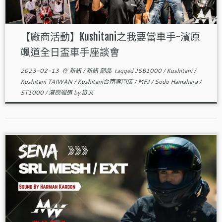
【廠商活動】Kushitani之我要當車手-濱原
颯道全日盃車手座談會
2023-02-13
在
新訊
/
新訊 部品
tagged
JSB1000
/
Kushitani
/
Kushitani TAIWAN
/
Kushitani台南專門店
/
MFJ
/
Sodo Hamahara
/
ST1000
/
濱原颯道
by
歐文