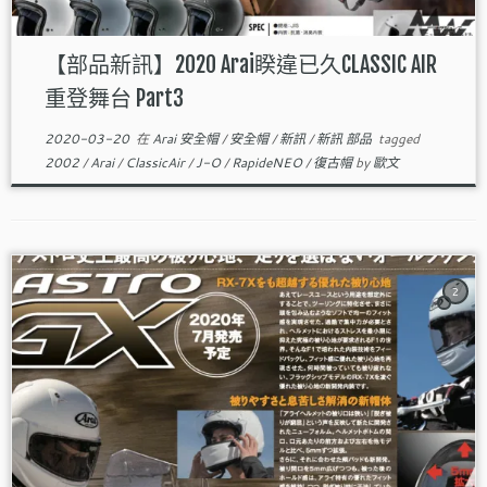
【部品新訊】2020 Arai睽違已久CLASSIC AIR
重登舞台 Part3
2020-03-20
在
Arai 安全帽
/
安全帽
/
新訊
/
新訊 部品
tagged
2002
/
Arai
/
ClassicAir
/
J-O
/
RapideNEO
/
復古帽
by
歐文
2