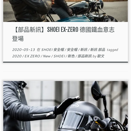
【部品新訊】SHOEI EX-ZERO 德國鐵血意志
登場
2020-05-13
在
SHOEI 安全帽
/
安全帽
/
新訊
/
新訊 部品
tagged
2020
/
EX ZERO
/
New
/
SHOEI
/
新色
/
部品新訊
by
歐文