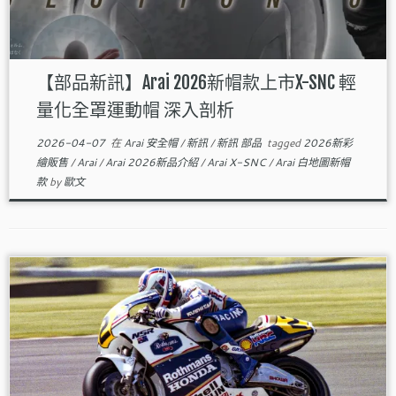
【部品新訊】Arai 2026新帽款上市X-SNC 輕
量化全罩運動帽 深入剖析
2026-04-07
在
Arai 安全帽
/
新訊
/
新訊 部品
tagged
2026新彩
繪販售
/
Arai
/
Arai 2026新品介紹
/
Arai X-SNC
/
Arai 白地圖新帽
款
by
歐文