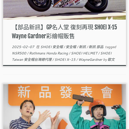
【部品新訊】GP名人堂 復刻再現 SHOEI X-15
Wayne Gardner彩繪帽販售
2025-02-07
在
SHOEI 安全帽
/
安全帽
/
新訊
/
新訊 部品
tagged
NSR500
/
Rothmans Honda Racing
/
SHOEI HELMET
/
SHOEI
Taiwan 安全帽台灣總代理
/
SHOEI X-15
/
WayneGardner
by
歐文