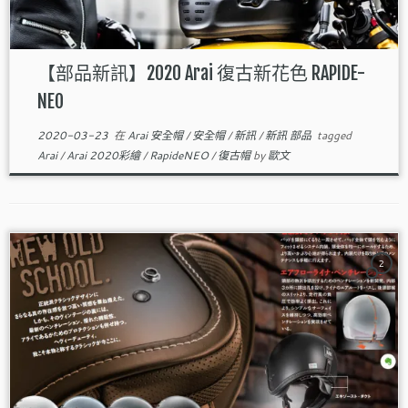
【部品新訊】2020 Arai 復古新花色 RAPIDE-
NEO
2020-03-23
在
Arai 安全帽
/
安全帽
/
新訊
/
新訊 部品
tagged
Arai
/
Arai 2020彩繪
/
RapideNEO
/
復古帽
by
歐文
2