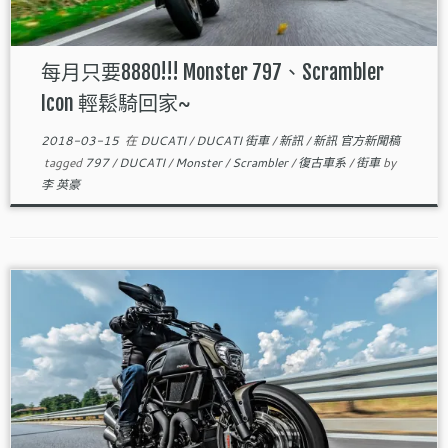
每月只要8880!!! Monster 797、Scrambler
Icon 輕鬆騎回家~
2018-03-15
在
DUCATI
/
DUCATI 街車
/
新訊
/
新訊 官方新聞稿
tagged
797
/
DUCATI
/
Monster
/
Scrambler
/
復古車系
/
街車
by
李 英豪