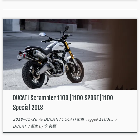
DUCATI Scrambler 1100 |1100 SPORT|1100
Special 2018
2018-01-28
在
DUCATI
/
DUCATI 街車
tagged
1100c.c.
/
DUCATI
/
街車
by
李 英豪