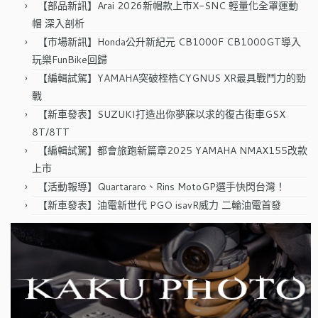
【部品新訊】Arai 2026新帽款上市X-SNC 輕量化全罩運動
帽 深入剖析
【市場新訊】Honda公升新紀元 CB1000F CB1000GT導入
玩樂FunBike回歸
【編輯試駕】YAMAHA突破桎梏CYGNUS XR最具戰鬥力的勁
戰
【新車發表】SUZUKI打造出你夢寐以求的復古街車GSX
8T/8TT
【編輯試駕】都會旅跑新篇章2025 YAMAHA NMAX155改款
上市
【活動報導】Quartararo、Rins MotoGP選手快閃台灣！
【新車發表】油電新世代 PGO isavR威力 二輪油電首發