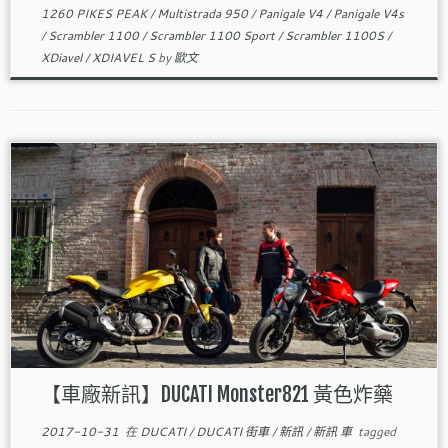
1260 PIKES PEAK
/
Multistrada 950
/
Panigale V4
/
Panigale V4s
/
Scrambler 1100
/
Scrambler 1100 Sport
/
Scrambler 1100S
/
XDiavel
/
XDIAVEL S
by
歐文
【車廠新訊】DUCATI Monster821 黃色炸藥
2017-10-31
在
DUCATI
/
DUCATI 街車
/
新訊
/
新訊 車
tagged