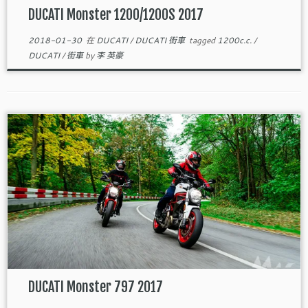
DUCATI Monster 1200/1200S 2017
2018-01-30
在
DUCATI
/
DUCATI 街車
tagged
1200c.c.
/
DUCATI
/
街車
by
李 英豪
DUCATI Monster 797 2017