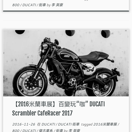
800
/
DUCATI
/
街車
by
李 英豪
【2016米蘭車展】百變玩“咖” DUCATI
Scrambler CafeRacer 2017
2016-11-26
在
DUCATI
/
DUCATI 街車
tagged
2016米蘭車展
/
800
/
DUCATI
/
復古車系
/
街車
by
李 英豪