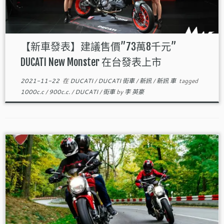
【新車發表】建議售價”73萬8千元”
DUCATI New Monster 在台發表上市
2021-11-22
在
DUCATI
/
DUCATI 街車
/
新訊
/
新訊 車
tagged
1000c.c
/
900c.c.
/
DUCATI
/
街車
by
李 英豪