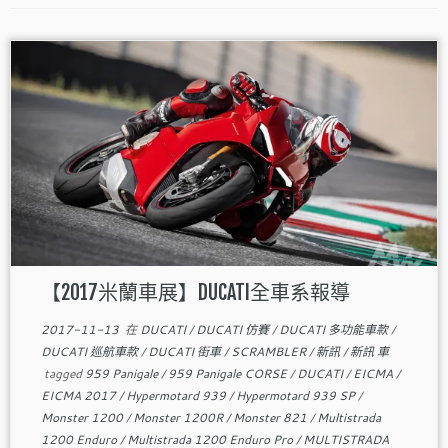
【2017米蘭車展】DUCATI全車系報導
2017-11-13
在
DUCATI
/
DUCATI 仿賽
/
DUCATI 多功能車款
/
DUCATI 巡航車款
/
DUCATI 街車
/
SCRAMBLER
/
新訊
/
新訊 車
tagged
959 Panigale
/
959 Panigale CORSE
/
DUCATI
/
EICMA
/
EICMA 2017
/
Hypermotard 939
/
Hypermotard 939 SP
/
Monster 1200
/
Monster 1200R
/
Monster 821
/
Multistrada
1200 Enduro
/
Multistrada 1200 Enduro Pro
/
MULTISTRADA