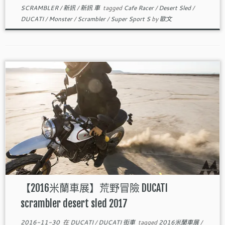
SCRAMBLER
/
新訊
/
新訊 車
tagged
Cafe Racer
/
Desert Sled
/
DUCATI
/
Monster
/
Scrambler
/
Super Sport S
by
歐文
【2016米蘭車展】荒野冒險 DUCATI
scrambler desert sled 2017
2016-11-30
在
DUCATI
/
DUCATI 街車
tagged
2016米蘭車展
/