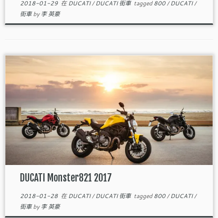
2018-01-29
在
DUCATI
/
DUCATI 街車
tagged
800
/
DUCATI
/
街車
by
李 英豪
DUCATI Monster821 2017
2018-01-28
在
DUCATI
/
DUCATI 街車
tagged
800
/
DUCATI
/
街車
by
李 英豪