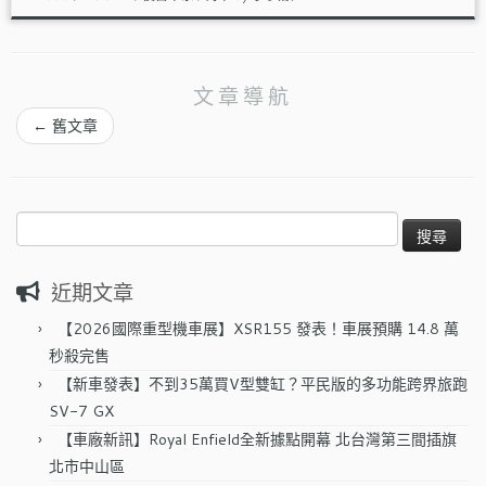
文章導航
←
舊文章
搜
尋
關
近期文章
鍵
字:
【2026國際重型機車展】XSR155 發表！車展預購 14.8 萬
秒殺完售
【新車發表】不到35萬買V型雙缸？平民版的多功能跨界旅跑
SV-7 GX
【車廠新訊】Royal Enfield全新據點開幕 北台灣第三間插旗
北市中山區