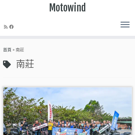
Motowind
Skip
to
首頁
»
南莊
content
南莊