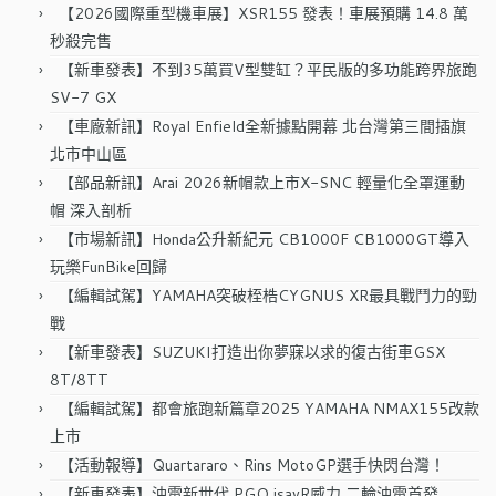
字:
【2026國際重型機車展】XSR155 發表！車展預購 14.8 萬
秒殺完售
【新車發表】不到35萬買V型雙缸？平民版的多功能跨界旅跑
SV-7 GX
【車廠新訊】Royal Enfield全新據點開幕 北台灣第三間插旗
北市中山區
【部品新訊】Arai 2026新帽款上市X-SNC 輕量化全罩運動
帽 深入剖析
【市場新訊】Honda公升新紀元 CB1000F CB1000GT導入
玩樂FunBike回歸
【編輯試駕】YAMAHA突破桎梏CYGNUS XR最具戰鬥力的勁
戰
【新車發表】SUZUKI打造出你夢寐以求的復古街車GSX
8T/8TT
【編輯試駕】都會旅跑新篇章2025 YAMAHA NMAX155改款
上市
【活動報導】Quartararo、Rins MotoGP選手快閃台灣！
【新車發表】油電新世代 PGO isavR威力 二輪油電首發