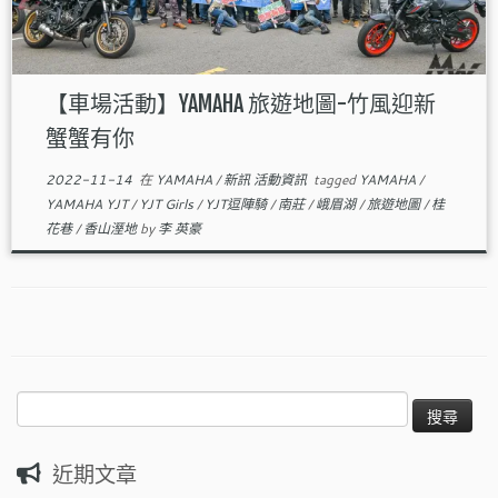
【車場活動】YAMAHA 旅遊地圖-竹風迎新
蟹蟹有你
2022-11-14
在
YAMAHA
/
新訊 活動資訊
tagged
YAMAHA
/
YAMAHA YJT
/
YJT Girls
/
YJT逗陣騎
/
南莊
/
峨眉湖
/
旅遊地圖
/
桂
花巷
/
香山溼地
by
李 英豪
搜
尋
關
近期文章
鍵