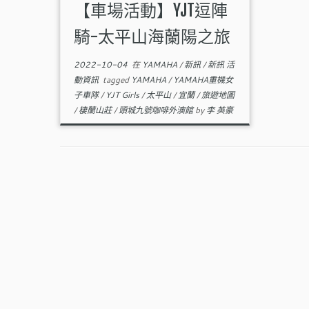
【車場活動】YJT逗陣
騎-太平山海蘭陽之旅
2022-10-04
在
YAMAHA
/
新訊
/
新訊 活
動資訊
tagged
YAMAHA
/
YAMAHA重機女
子車隊
/
YJT Girls
/
太平山
/
宜蘭
/
旅遊地圖
/
棲蘭山莊
/
頭城九號咖啡外澳館
by
李 英豪