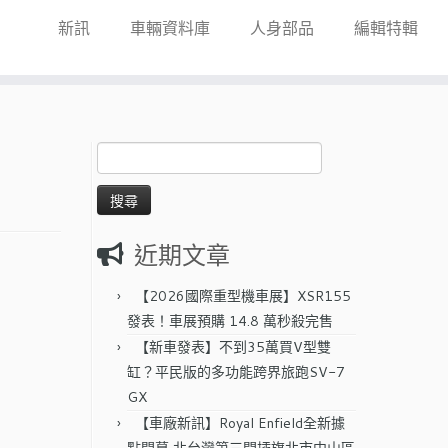
新訊
車輛資料庫
人身部品
編輯特輯
搜
尋
關
鍵
字:
近期文章
【2026國際重型機車展】XSR155
發表！車展預購 14.8 萬秒殺完售
【新車發表】不到35萬買V型雙
缸？平民版的多功能跨界旅跑SV-7
GX
【車廠新訊】Royal Enfield全新據