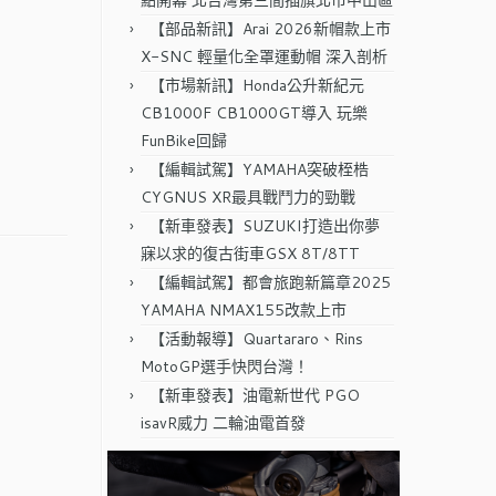
點開幕 北台灣第三間插旗北市中山區
【部品新訊】Arai 2026新帽款上市
X-SNC 輕量化全罩運動帽 深入剖析
【市場新訊】Honda公升新紀元
CB1000F CB1000GT導入 玩樂
FunBike回歸
【編輯試駕】YAMAHA突破桎梏
CYGNUS XR最具戰鬥力的勁戰
【新車發表】SUZUKI打造出你夢
寐以求的復古街車GSX 8T/8TT
【編輯試駕】都會旅跑新篇章2025
YAMAHA NMAX155改款上市
【活動報導】Quartararo、Rins
MotoGP選手快閃台灣！
【新車發表】油電新世代 PGO
isavR威力 二輪油電首發