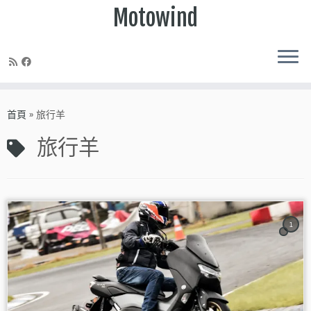
Motowind
Skip
to
首頁
»
旅行羊
content
旅行羊
1