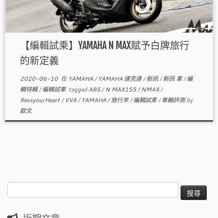
【編輯試乘】YAMAHA N MAX賦予白牌旅行
的新定義
2020-06-10
在
YAMAHA
/
YAMAHA 速克達
/
新訊
/
新訊 車
/
編
輯特輯
/
編輯試車
tagged
ABS
/
N MAX155
/
NMAX
/
RevsyourHeart
/
VVA
/
YAMAHA
/
旅行羊
/
編輯試乘
/
車輛評測
by
歐文
搜
尋
關