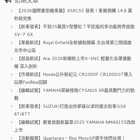
近期文章
鍵
字:
【2026國際重型機車展】XSR155 發表！車展預購 14.8 萬
秒殺完售
【新車發表】不到35萬買V型雙缸？平民版的多功能跨界旅跑
SV-7 GX
【車廠新訊】Royal Enfield全新據點開幕 北台灣第三間插旗
北市中山區
【部品新訊】Arai 2026新帽款上市X-SNC 輕量化全罩運動
帽 深入剖析
【市場新訊】Honda公升新紀元 CB1000F CB1000GT導入
玩樂FunBike回歸
【編輯試駕】YAMAHA突破桎梏CYGNUS XR最具戰鬥力的勁
戰
【新車發表】SUZUKI打造出你夢寐以求的復古街車GSX
8T/8TT
【編輯試駕】都會旅跑新篇章2025 YAMAHA NMAX155改款
上市
【活動報導】Quartararo、Rins MotoGP選手快閃台灣！