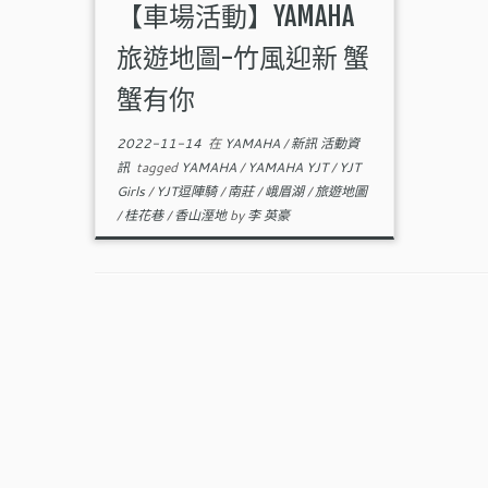
【車場活動】YAMAHA
旅遊地圖-竹風迎新 蟹
蟹有你
2022-11-14
在
YAMAHA
/
新訊 活動資
訊
tagged
YAMAHA
/
YAMAHA YJT
/
YJT
Girls
/
YJT逗陣騎
/
南莊
/
峨眉湖
/
旅遊地圖
/
桂花巷
/
香山溼地
by
李 英豪