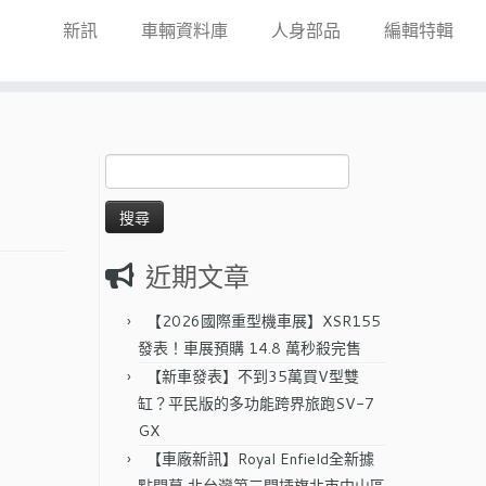
新訊
車輛資料庫
人身部品
編輯特輯
搜
尋
關
鍵
字:
近期文章
【2026國際重型機車展】XSR155
發表！車展預購 14.8 萬秒殺完售
【新車發表】不到35萬買V型雙
缸？平民版的多功能跨界旅跑SV-7
GX
【車廠新訊】Royal Enfield全新據