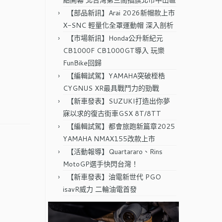
點開幕 北台灣第三間插旗北市中山區
【部品新訊】Arai 2026新帽款上市
X-SNC 輕量化全罩運動帽 深入剖析
【市場新訊】Honda公升新紀元
CB1000F CB1000GT導入 玩樂
FunBike回歸
【編輯試駕】YAMAHA突破桎梏
CYGNUS XR最具戰鬥力的勁戰
【新車發表】SUZUKI打造出你夢
寐以求的復古街車GSX 8T/8TT
【編輯試駕】都會旅跑新篇章2025
YAMAHA NMAX155改款上市
【活動報導】Quartararo、Rins
MotoGP選手快閃台灣！
【新車發表】油電新世代 PGO
isavR威力 二輪油電首發