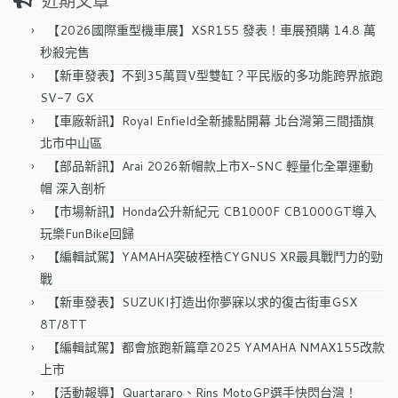
近期文章
鍵
字:
【2026國際重型機車展】XSR155 發表！車展預購 14.8 萬
秒殺完售
【新車發表】不到35萬買V型雙缸？平民版的多功能跨界旅跑
SV-7 GX
【車廠新訊】Royal Enfield全新據點開幕 北台灣第三間插旗
北市中山區
【部品新訊】Arai 2026新帽款上市X-SNC 輕量化全罩運動
帽 深入剖析
【市場新訊】Honda公升新紀元 CB1000F CB1000GT導入
玩樂FunBike回歸
【編輯試駕】YAMAHA突破桎梏CYGNUS XR最具戰鬥力的勁
戰
【新車發表】SUZUKI打造出你夢寐以求的復古街車GSX
8T/8TT
【編輯試駕】都會旅跑新篇章2025 YAMAHA NMAX155改款
上市
【活動報導】Quartararo、Rins MotoGP選手快閃台灣！