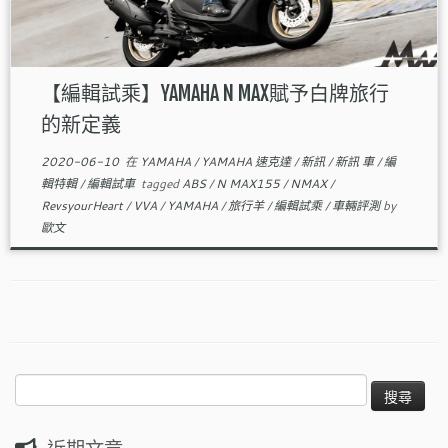
【編輯試乘】YAMAHA N MAX賦予白牌旅行
的新定義
2020-06-10
在
YAMAHA
/
YAMAHA 速克達
/
新訊
/
新訊 車
/
編
輯特輯
/
編輯試車
tagged
ABS
/
N MAX155
/
NMAX
/
RevsyourHeart
/
VVA
/
YAMAHA
/
旅行羊
/
編輯試乘
/
車輛評測
by
歐文
搜
尋
關