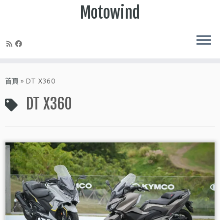
Motowind
Skip
to
首頁
»
DT X360
content
DT X360