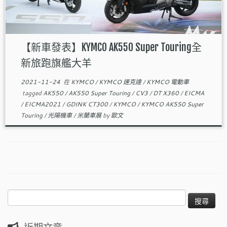
【新車發表】KYMCO AK550 Super Touring全
新旅跑旗艦大羊
2021-11-24
在
KYMCO
/
KYMCO 速克達
/
KYMCO 電動車
tagged
AK550
/
AK550 Super Touring
/
CV3
/
DT X360
/
EICMA
/
EICMA2021
/
GDINK CT300
/
KYMCO
/
KYMCO AK550 Super
Touring
/
光陽機車
/
米蘭車展
by
歐文
搜
尋
關