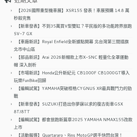
近期文章
鍵
字:
【2026國際重型機車展】XSR155 發表！車展預購 14.8 萬
秒殺完售
【新車發表】不到35萬買V型雙缸？平民版的多功能跨界旅跑
SV-7 GX
【車廠新訊】Royal Enfield全新據點開幕 北台灣第三間插旗
北市中山區
【部品新訊】Arai 2026新帽款上市X-SNC 輕量化全罩運動
帽 深入剖析
【市場新訊】Honda公升新紀元 CB1000F CB1000GT導入
玩樂FunBike回歸
【編輯試駕】YAMAHA突破桎梏CYGNUS XR最具戰鬥力的勁
戰
【新車發表】SUZUKI打造出你夢寐以求的復古街車GSX
8T/8TT
【編輯試駕】都會旅跑新篇章2025 YAMAHA NMAX155改款
上市
【活動報導】Quartararo、Rins MotoGP選手快閃台灣！