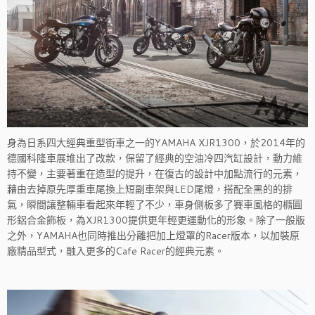
身為日系四大經典重型街車之一的YAMAHA XJR1300，於2014年的
德國科隆車展堆出了改款，保留了經典的空油冷四汽缸設計，動力維
持不變，主要著重在造型的提升，在復古的設計中加點流行的元素，
藉由去掉原先厚重車尾換上短副車架與LED尾燈，搭配全黑的的排
氣，瞬間讓整輛車看起來年輕了不少，車身側板多了賽車風格的橢圓
形鋁合金飾板，為XJR1300提供更年輕更運動化的形象。除了一般版
之外，YAMAHA也同時推出分離把加上燈罩的Racer版本，以加裝原
廠精品型式，融入更多的Cafe Racer的經典元素。