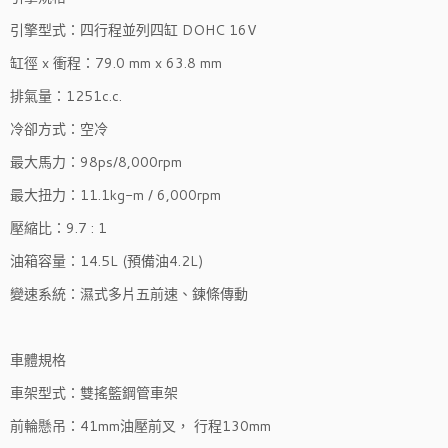
引擎型式：四行程並列四缸 DOHC 16V
缸徑 x 衝程：79.0 mm x 63.8 mm
排氣量：1251c.c.
冷卻方式：空冷
最大馬力：98ps/8,000rpm
最大扭力：11.1kg-m / 6,000rpm
壓縮比：9.7 : 1
油箱容量：14.5L (預備油4.2L)
變速系統：濕式多片五前速、鍊條傳動
車體規格
車架型式：雙搖籃鋼管
車架
前輪懸吊：41mm油壓前叉， 行程130mm