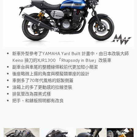
新車外型參考了YAMAHA Yard Built 計畫中，由日本改裝大師
Keino 操刀的XJR1300 「Rhapsody in Blue」改裝車
副車台與車尾的整體線條較前代更加短小簡潔
後座略微上揚的角度與模擬類單座的設計
車側多了70年代風格的鋁製側蓋
油箱上的多了更動感的拉線塗裝
排氣管改為霧黑式樣
把手、和錶板照明都有改良