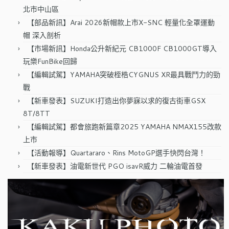
北市中山區
【部品新訊】Arai 2026新帽款上市X-SNC 輕量化全罩運動
帽 深入剖析
【市場新訊】Honda公升新紀元 CB1000F CB1000GT導入
玩樂FunBike回歸
【編輯試駕】YAMAHA突破桎梏CYGNUS XR最具戰鬥力的勁
戰
【新車發表】SUZUKI打造出你夢寐以求的復古街車GSX
8T/8TT
【編輯試駕】都會旅跑新篇章2025 YAMAHA NMAX155改款
上市
【活動報導】Quartararo、Rins MotoGP選手快閃台灣！
【新車發表】油電新世代 PGO isavR威力 二輪油電首發