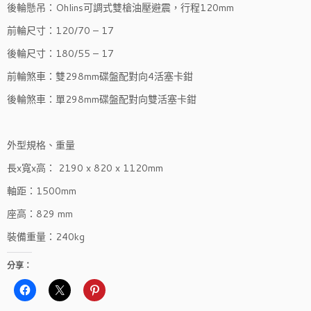
後輪懸吊：Ohlins可調式雙槍油壓避震，行程120mm
前輪尺寸：120/70 – 17
後輪尺寸：180/55 – 17
前輪煞車：雙298mm碟盤配對向4活塞卡鉗
後輪煞車：單298mm碟盤配對向雙活塞卡鉗
外型規格、重量
長x寬x高： 2190 x 820 x 1120mm
軸距：1500mm
座高：829 mm
裝備重量：240kg
分享：