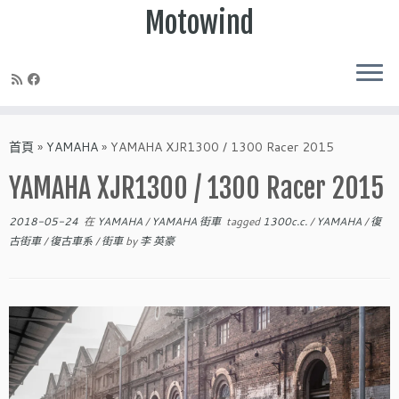
Motowind
Skip
to
首頁
»
YAMAHA
»
YAMAHA XJR1300 / 1300 Racer 2015
content
YAMAHA XJR1300 / 1300 Racer 2015
2018-05-24
在
YAMAHA
/
YAMAHA 街車
tagged
1300c.c.
/
YAMAHA
/
復
古街車
/
復古車系
/
街車
by
李 英豪