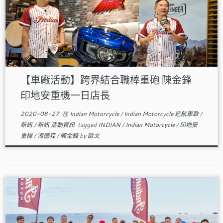
【車廠活動】跨界結合職棒重砲 陳金鋒
印地安重機一日店長
2020-08-27
在
Indian Motorcycle
/
Indian Motorcycle 巡航車款
/
新訊
/
新訊 活動資訊
tagged
INDIAN
/
Indian Motorcycle
/
印地安
重機
/
海德森
/
陳金鋒
by
歐文