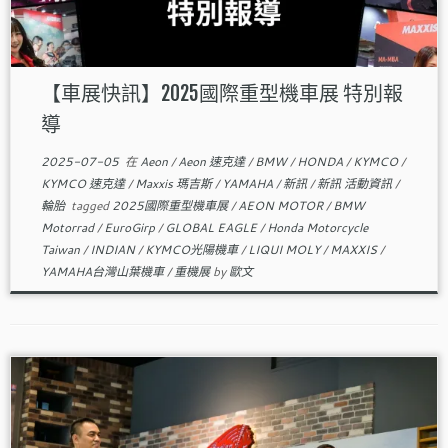
【車展快訊】2025國際重型機車展 特別報
導
2025-07-05
在
Aeon
/
Aeon 速克達
/
BMW
/
HONDA
/
KYMCO
/
KYMCO 速克達
/
Maxxis 瑪吉斯
/
YAMAHA
/
新訊
/
新訊 活動資訊
/
輪胎
tagged
2025國際重型機車展
/
AEON MOTOR
/
BMW
Motorrad
/
EuroGirp
/
GLOBAL EAGLE
/
Honda Motorcycle
Taiwan
/
INDIAN
/
KYMCO光陽機車
/
LIQUI MOLY
/
MAXXIS
/
YAMAHA台灣山葉機車
/
重機展
by
歐文