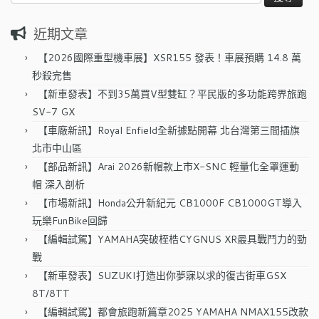
尋
關
近期文章
鍵
字:
【2026國際重型機車展】XSR155 發表！車展預購 14.8 萬
秒殺完售
【新車發表】不到35萬買V型雙缸？平民版的多功能跨界旅跑
SV-7 GX
【車廠新訊】Royal Enfield全新據點開幕 北台灣第三間插旗
北市中山區
【部品新訊】Arai 2026新帽款上市X-SNC 輕量化全罩運動
帽 深入剖析
【市場新訊】Honda公升新紀元 CB1000F CB1000GT導入
玩樂FunBike回歸
【編輯試駕】YAMAHA突破桎梏CYGNUS XR最具戰鬥力的勁
戰
【新車發表】SUZUKI打造出你夢寐以求的復古街車GSX
8T/8TT
【編輯試駕】都會旅跑新篇章2025 YAMAHA NMAX155改款