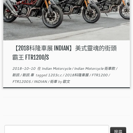
【2018科隆車展 INDIAN】美式靈魂的街頭
霸王 FTR1200/S
2018-10-10
在
Indian Motorcycle
/
Indian Motorcycle 街車款
/
新訊
/
新訊 車
tagged
1203c.c
/
2018科隆車展
/
FTR1200
/
FTR1200S
/
INDIAN
/
街車
by
歐文
搜