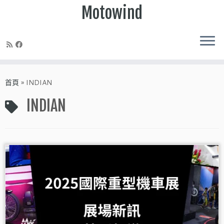
Motowind
Skip
to
首頁
»
INDIAN
content
INDIAN