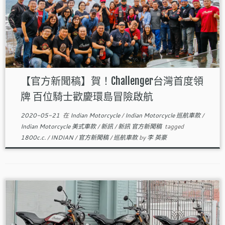
【官方新聞稿】賀！Challenger台灣首度領
牌 百位騎士歡慶環島冒險啟航
2020-05-21
在
Indian Motorcycle
/
Indian Motorcycle 巡航車款
/
Indian Motorcycle 美式車款
/
新訊
/
新訊 官方新聞稿
tagged
1800c.c.
/
INDIAN
/
官方新聞稿
/
巡航車款
by
李 英豪