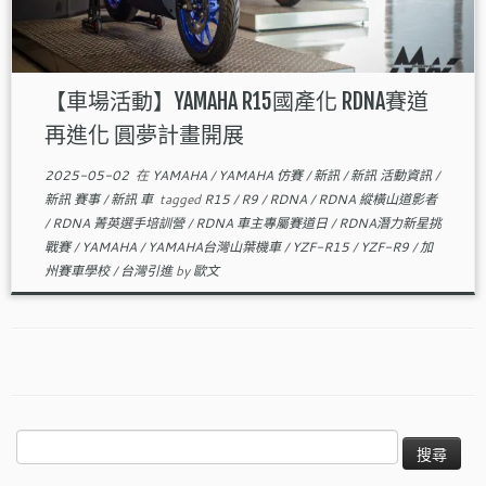
【車場活動】YAMAHA R15國產化 RDNA賽道
再進化 圓夢計畫開展
2025-05-02
在
YAMAHA
/
YAMAHA 仿賽
/
新訊
/
新訊 活動資訊
/
新訊 賽事
/
新訊 車
tagged
R15
/
R9
/
RDNA
/
RDNA 縱橫山道影者
/
RDNA 菁英選手培訓營
/
RDNA 車主專屬賽道日
/
RDNA潛力新星挑
戰賽
/
YAMAHA
/
YAMAHA台灣山葉機車
/
YZF-R15
/
YZF-R9
/
加
州賽車學校
/
台灣引進
by
歐文
搜
尋