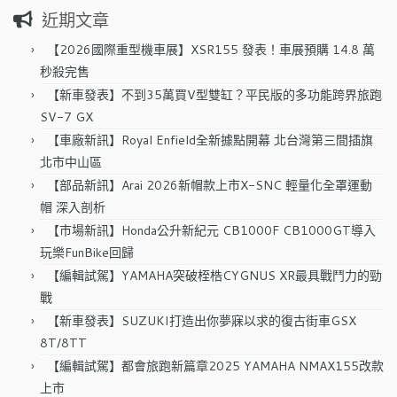
關
近期文章
鍵
字:
【2026國際重型機車展】XSR155 發表！車展預購 14.8 萬
秒殺完售
【新車發表】不到35萬買V型雙缸？平民版的多功能跨界旅跑
SV-7 GX
【車廠新訊】Royal Enfield全新據點開幕 北台灣第三間插旗
北市中山區
【部品新訊】Arai 2026新帽款上市X-SNC 輕量化全罩運動
帽 深入剖析
【市場新訊】Honda公升新紀元 CB1000F CB1000GT導入
玩樂FunBike回歸
【編輯試駕】YAMAHA突破桎梏CYGNUS XR最具戰鬥力的勁
戰
【新車發表】SUZUKI打造出你夢寐以求的復古街車GSX
8T/8TT
【編輯試駕】都會旅跑新篇章2025 YAMAHA NMAX155改款
上市