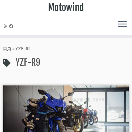
Motowind
Skip
to
首頁
»
YZF-R9
content
YZF-R9