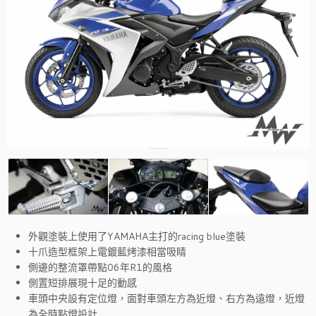
外觀塗裝上使用了YAMAHA主打的racing blue塗裝
十爪造型框架上電鍍藍烤漆相當吸睛
側邊的整流罩帶點06年R1的風格
側置短排展現十足的動感
車頭中央設有定位燈，面對車頭左方為近燈、右方為遠燈，近燈
為全時點燈設計