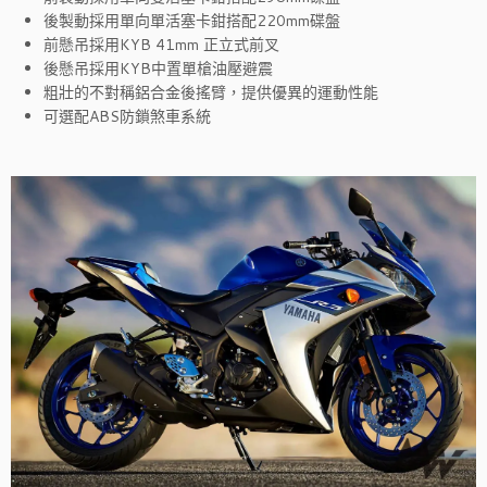
後製動採用單向單活塞卡鉗搭配220mm碟盤
前懸吊採用KYB 41mm 正立式前叉
後懸吊採用KYB中置單槍油壓避震
粗壯的不對稱鋁合金後搖臂，提供優異的運動性能
可選配ABS防鎖煞車系統