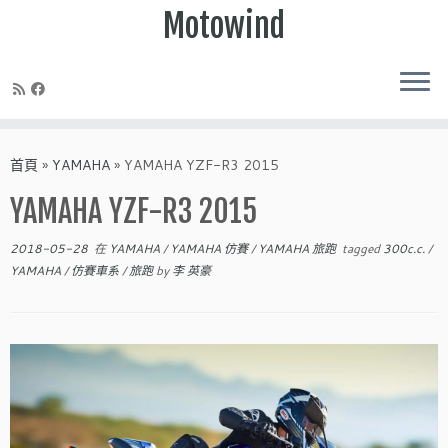
Motowind
Skip
to
首頁
»
YAMAHA
»
YAMAHA YZF-R3 2015
content
YAMAHA YZF-R3 2015
2018-05-28
在
YAMAHA
/
YAMAHA 仿賽
/
YAMAHA 旅跑
tagged
300c.c.
/
YAMAHA
/
仿賽車系
/
旅跑
by
李 英豪