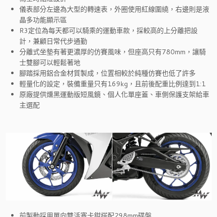
儀表部分左邊為大型的轉速表，外圈使用紅線圍繞，右邊則是液
晶多功能顯示區
R3定位為每天都可以騎乘的運動車款，採較高的上分離把設
計，兼顧日常代步通勤
分離式坐墊有著更濃厚的仿賽風味，但座高只有780mm，讓騎
士雙腳可以輕鬆著地
腳踏採用鋁合金材質製成，位置相較於純種仿賽也低了許多
輕量化的設定，裝備重量只有169kg，且前後配重比例達到1:1
原廠提供燻黑運動版短風鏡、個人化單座蓋、車側保護支架給車
主選配
前製動採用單向雙活塞卡鉗搭配298mm碟盤