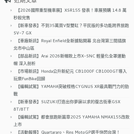
近期文章
鍵
字:
【2026國際重型機車展】XSR155 發表！車展預購 14.8 萬
秒殺完售
【新車發表】不到35萬買V型雙缸？平民版的多功能跨界旅跑
SV-7 GX
【車廠新訊】Royal Enfield全新據點開幕 北台灣第三間插旗
北市中山區
【部品新訊】Arai 2026新帽款上市X-SNC 輕量化全罩運動
帽 深入剖析
【市場新訊】Honda公升新紀元 CB1000F CB1000GT導入
玩樂FunBike回歸
【編輯試駕】YAMAHA突破桎梏CYGNUS XR最具戰鬥力的勁
戰
【新車發表】SUZUKI打造出你夢寐以求的復古街車GSX
8T/8TT
【編輯試駕】都會旅跑新篇章2025 YAMAHA NMAX155改款
上市
【活動報導】Quartararo、Rins MotoGP選手快閃台灣！