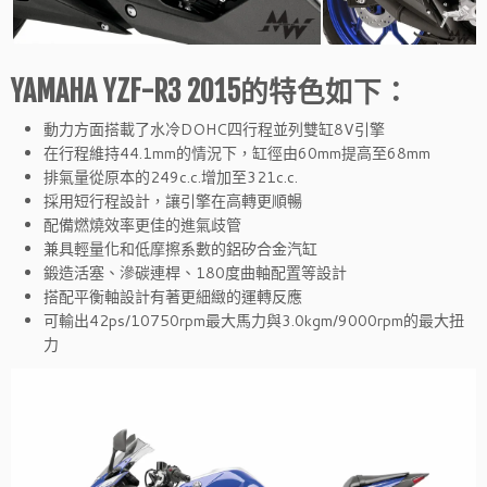
YAMAHA YZF-R3 2015的特色如下：
動力方面搭載了水冷DOHC四行程並列雙缸8V引擎
在行程維持44.1mm的情況下，缸徑由60mm提高至68mm
排氣量從原本的249c.c.增加至321c.c.
採用短行程設計，讓引擎在高轉更順暢
配備燃燒效率更佳的進氣歧管
兼具輕量化和低摩擦系數的鋁矽合金汽缸
鍛造活塞、滲碳連桿、180度曲軸配置等設計
搭配平衡軸設計有著更細緻的運轉反應
可輸出42ps/10750rpm最大馬力與3.0kgm/9000rpm的最大扭
力