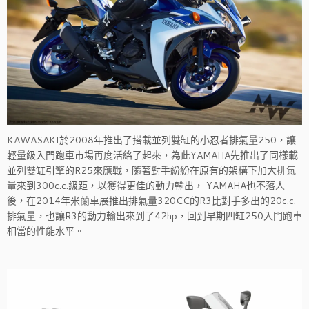
KAWASAKI於2008年推出了搭載並列雙缸的小忍者排氣量250，讓
輕量級入門跑車市場再度活絡了起來，為此YAMAHA先推出了同樣載
並列雙缸引擎的R25來應戰，隨著對手紛紛在原有的架構下加大排氣
量來到300c.c.級距，以獲得更佳的動力輸出， YAMAHA也不落人
後，在2014年米蘭車展推出排氣量320CC的R3比對手多出的20c.c.
排氣量，也讓R3的動力輸出來到了42hp，回到早期四缸250入門跑車
相當的性能水平。