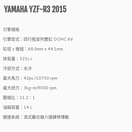
YAMAHA YZF-R3 2015
引擎規格
引擎型式：四行程並列雙缸 DOHC 8V
缸徑 x 衝程：68.0mm x 44.1mm
排氣量：321c.c.
冷卻方式：水冷
最大馬力：42ps /10750 rpm
最大扭力：3kg-m/9000 rpm
壓縮比：11.2：1
油箱容量：14 L
變速系統：濕式離合器六速鍊條傳動