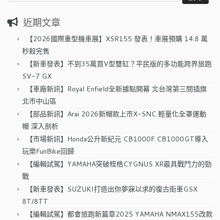
尋
關
近期文章
鍵
字:
【2026國際重型機車展】XSR155 發表！車展預購 14.8 萬
秒殺完售
【新車發表】不到35萬買V型雙缸？平民版的多功能跨界旅跑
SV-7 GX
【車廠新訊】Royal Enfield全新據點開幕 北台灣第三間插旗
北市中山區
【部品新訊】Arai 2026新帽款上市X-SNC 輕量化全罩運動
帽 深入剖析
【市場新訊】Honda公升新紀元 CB1000F CB1000GT導入
玩樂FunBike回歸
【編輯試駕】YAMAHA突破桎梏CYGNUS XR最具戰鬥力的勁
戰
【新車發表】SUZUKI打造出你夢寐以求的復古街車GSX
8T/8TT
【編輯試駕】都會旅跑新篇章2025 YAMAHA NMAX155改款