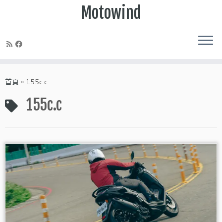
Motowind
Skip
to
首頁
»
155c.c
content
155c.c