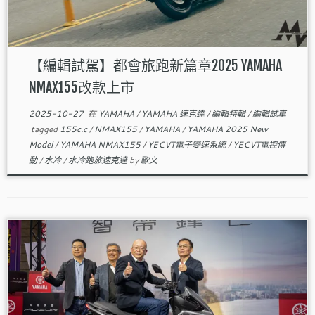
【編輯試駕】都會旅跑新篇章2025 YAMAHA
NMAX155改款上市
2025-10-27
在
YAMAHA
/
YAMAHA 速克達
/
編輯特輯
/
編輯試車
tagged
155c.c
/
NMAX155
/
YAMAHA
/
YAMAHA 2025 New
Model
/
YAMAHA NMAX155
/
YECVT電子變速系統
/
YECVT電控傳
動
/
水冷
/
水冷跑旅速克達
by
歐文