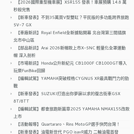
【2026國際重型機車展】XSR155 發表！車展預購 14.8 萬
秒殺完售
【新車發表】不到35萬買V型雙缸？平民版的多功能跨界旅跑
SV-7 GX
【車廠新訊】Royal Enfield全新據點開幕 北台灣第三間插旗
北市中山區
【部品新訊】Arai 2026新帽款上市X-SNC 輕量化全罩運動
帽 深入剖析
【市場新訊】Honda公升新紀元 CB1000F CB1000GT導入
玩樂FunBike回歸
【編輯試駕】YAMAHA突破桎梏CYGNUS XR最具戰鬥力的勁
戰
【新車發表】SUZUKI打造出你夢寐以求的復古街車GSX
8T/8TT
【編輯試駕】都會旅跑新篇章2025 YAMAHA NMAX155改款
上市
【活動報導】Quartararo、Rins MotoGP選手快閃台灣！
【新車發表】油電新世代 PGO isavR威力 二輪油電首發