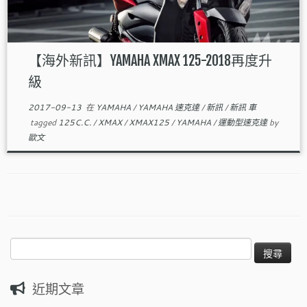
【海外新訊】YAMAHA XMAX 125-2018再度升
級
2017-09-13
在
YAMAHA
/
YAMAHA 速克達
/
新訊
/
新訊 車
tagged
125C.C.
/
XMAX
/
XMAX125
/
YAMAHA
/
運動型速克達
by
歐文
搜
尋
關
近期文章
鍵
字: