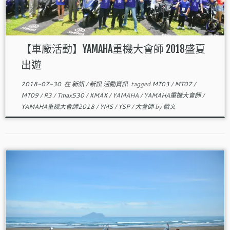
【車廠活動】YAMAHA重機大會師 2018盛夏
出遊
2018-07-30
在
新訊
/
新訊 活動資訊
tagged
MT03
/
MT07
/
MT09
/
R3
/
Tmax530
/
XMAX
/
YAMAHA
/
YAMAHA重機大會師
/
YAMAHA重機大會師2018
/
YMS
/
YSP
/
大會師
by
歐文