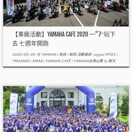
【車廠活動】YAMAHA CAFE 2020 一”7″玩下
去 七週年開跑
2020-05-09
在
YAMAHA
/
新訊
/
新訊 活動資訊
tagged
MT03
/
TMAX560
/
XMAX
/
YAMAHA CAFÉ
/
YAMAHA台灣山葉
by
歐文