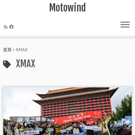
Motowind
Skip
to
首頁
»
XMAX
content
XMAX