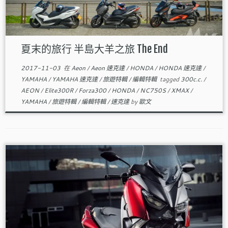
夏末的旅行 半島大羊之旅 The End
2017-11-03
在
Aeon
/
Aeon 速克達
/
HONDA
/
HONDA 速克達
/
YAMAHA
/
YAMAHA 速克達
/
旅遊特輯
/
編輯特輯
tagged
300c.c.
/
AEON
/
Elite300R
/
Forza300
/
HONDA
/
NC750S
/
XMAX
/
YAMAHA
/
旅遊特輯
/
編輯特輯
/
速克達
by
歐文