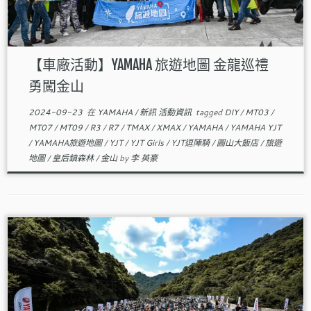
【車廠活動】YAMAHA 旅遊地圖 金龍巡禮
勇闖金山
2024-09-23
在
YAMAHA
/
新訊 活動資訊
tagged
DIY
/
MT03
/
MT07
/
MT09
/
R3
/
R7
/
TMAX
/
XMAX
/
YAMAHA
/
YAMAHA YJT
/
YAMAHA旅遊地圖
/
YJT
/
YJT Girls
/
YJT逗陣騎
/
圓山大飯店
/
旅遊
地圖
/
皇后鎮森林
/
金山
by
李 英豪