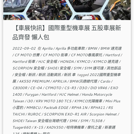
【車展快訊】國際重型機車展 五股車展新
品齊發 懶人包
2022-09-02
在
Aprilia
/
Aprilia 多功能車款
/
BMW
/
BMW 速克達
/
CF MOTO 仿賽
/
CF MOTO 街車
/
CF MOTO春風摩托
/
Hartford
/
Hartford 街車
/
HJC 安全帽
/
HONDA
/
KYMCO
/
KYMCO 速克達
/
SCORPION 安全帽
/
SHOEI 安全帽
/
SYM
/
SYM 速可達
/
其他部品
/
安全帽
/
新訊
/
新訊 活動資訊
/
新訊 車
tagged
2022國際重型機車
展
/
AK550 PREMIUM
/
APRILIA
/
BMW汎德總代理
/
Cardo
/
CB300R
/
CE-04
/
CFMOTO
/
CS-R3
/
D3O
/
DID VR46
/
EXO
1400
/
Furygan
/
Hartford
/
HJC Helmet
/
Honda Motorcycle
Taiwan
/
i30
/
KRV MOTO 180 TCS
/
KYMCO光陽機車
/
Mini Plus
小雲豹
/
MMBCU
/
Packtalk EDGE
/
RPHA 1N
/
RPHA11
/
RS
TAICHI
/
RUROC
/
SCORPION EXO-R1 AIR
/
Scorpion Helmet
/
SHOEI Taiwan 安全帽台灣總代理
/
SMK
/
SYM
/
TL508
/
Tuager660
/
X-15
/
XADV350
/
哈特佛機車
/
摩托之星
/
新豪邁
125
/
榮秋重機
by
歐文