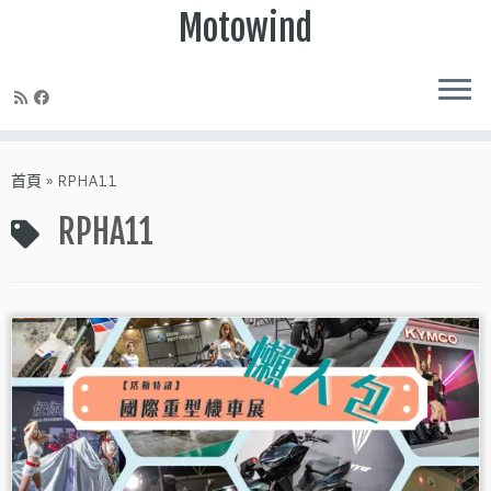
Motowind
Skip
to
首頁
»
RPHA11
content
RPHA11