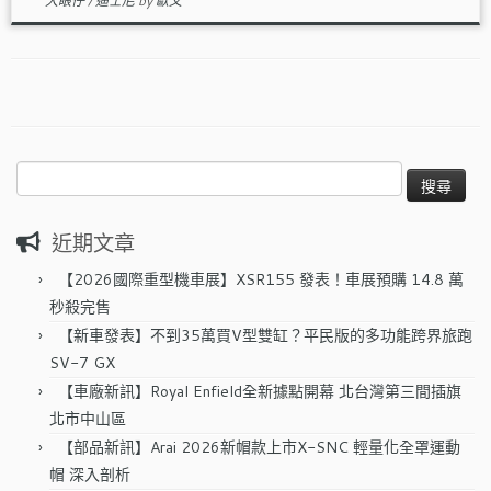
大眼仔
/
迪士尼
by
歐文
搜
尋
關
近期文章
鍵
字:
【2026國際重型機車展】XSR155 發表！車展預購 14.8 萬
秒殺完售
【新車發表】不到35萬買V型雙缸？平民版的多功能跨界旅跑
SV-7 GX
【車廠新訊】Royal Enfield全新據點開幕 北台灣第三間插旗
北市中山區
【部品新訊】Arai 2026新帽款上市X-SNC 輕量化全罩運動
帽 深入剖析