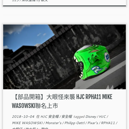
【部品開箱】大眼怪來襲 HJC RPHA11 MIKE
WASOWSKI聯名上市
2018-10-04
在
HJC 安全帽
/
安全帽
tagged
Disney
/
HJC
/
MIKE WASOWSKI
/
Monster’s
/
Philipp Oettl
/
Pixar’s
/
RPHA11
/