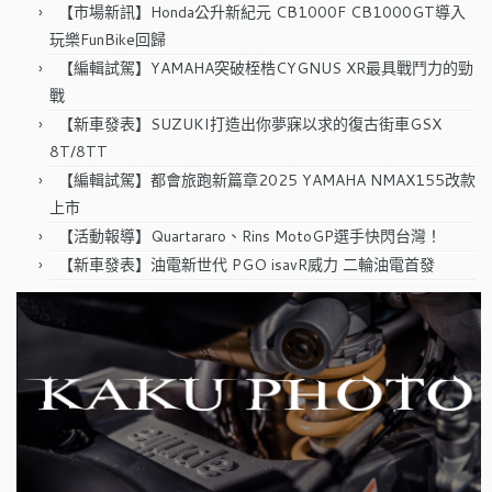
【市場新訊】Honda公升新紀元 CB1000F CB1000GT導入
玩樂FunBike回歸
【編輯試駕】YAMAHA突破桎梏CYGNUS XR最具戰鬥力的勁
戰
【新車發表】SUZUKI打造出你夢寐以求的復古街車GSX
8T/8TT
【編輯試駕】都會旅跑新篇章2025 YAMAHA NMAX155改款
上市
【活動報導】Quartararo、Rins MotoGP選手快閃台灣！
【新車發表】油電新世代 PGO isavR威力 二輪油電首發