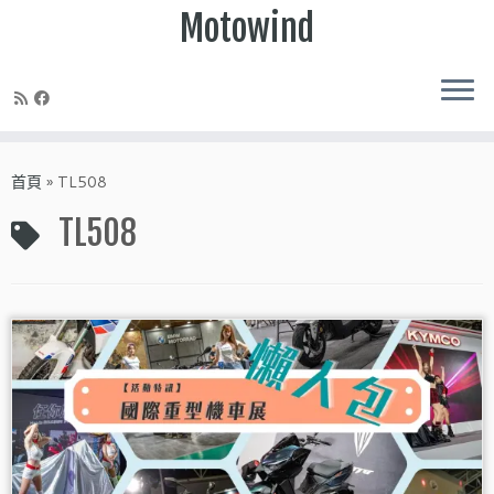
Motowind
Skip
to
首頁
»
TL508
content
TL508