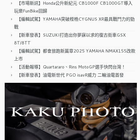
【市場新訊】Honda公升新紀元 CB1000F CB1000GT導入
玩樂FunBike回歸
【編輯試駕】YAMAHA突破桎梏CYGNUS XR最具戰鬥力的勁
戰
【新車發表】SUZUKI打造出你夢寐以求的復古街車GSX
8T/8TT
【編輯試駕】都會旅跑新篇章2025 YAMAHA NMAX155改款
上市
【活動報導】Quartararo、Rins MotoGP選手快閃台灣！
【新車發表】油電新世代 PGO isavR威力 二輪油電首發