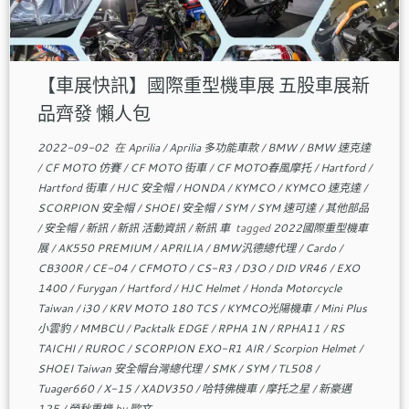
【車展快訊】國際重型機車展 五股車展新
品齊發 懶人包
2022-09-02
在
Aprilia
/
Aprilia 多功能車款
/
BMW
/
BMW 速克達
/
CF MOTO 仿賽
/
CF MOTO 街車
/
CF MOTO春風摩托
/
Hartford
/
Hartford 街車
/
HJC 安全帽
/
HONDA
/
KYMCO
/
KYMCO 速克達
/
SCORPION 安全帽
/
SHOEI 安全帽
/
SYM
/
SYM 速可達
/
其他部品
/
安全帽
/
新訊
/
新訊 活動資訊
/
新訊 車
tagged
2022國際重型機車
展
/
AK550 PREMIUM
/
APRILIA
/
BMW汎德總代理
/
Cardo
/
CB300R
/
CE-04
/
CFMOTO
/
CS-R3
/
D3O
/
DID VR46
/
EXO
1400
/
Furygan
/
Hartford
/
HJC Helmet
/
Honda Motorcycle
Taiwan
/
i30
/
KRV MOTO 180 TCS
/
KYMCO光陽機車
/
Mini Plus
小雲豹
/
MMBCU
/
Packtalk EDGE
/
RPHA 1N
/
RPHA11
/
RS
TAICHI
/
RUROC
/
SCORPION EXO-R1 AIR
/
Scorpion Helmet
/
SHOEI Taiwan 安全帽台灣總代理
/
SMK
/
SYM
/
TL508
/
Tuager660
/
X-15
/
XADV350
/
哈特佛機車
/
摩托之星
/
新豪邁
125
/
榮秋重機
by
歐文