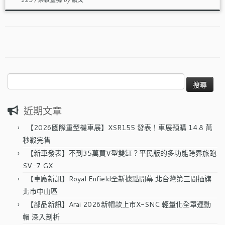
搜
尋
關
近期文章
鍵
字:
【2026國際重型機車展】XSR155 發表！車展預購 14.8 萬
秒殺完售
【新車發表】不到35萬買V型雙缸？平民版的多功能跨界旅跑
SV-7 GX
【車廠新訊】Royal Enfield全新據點開幕 北台灣第三間插旗
北市中山區
【部品新訊】Arai 2026新帽款上市X-SNC 輕量化全罩運動
帽 深入剖析