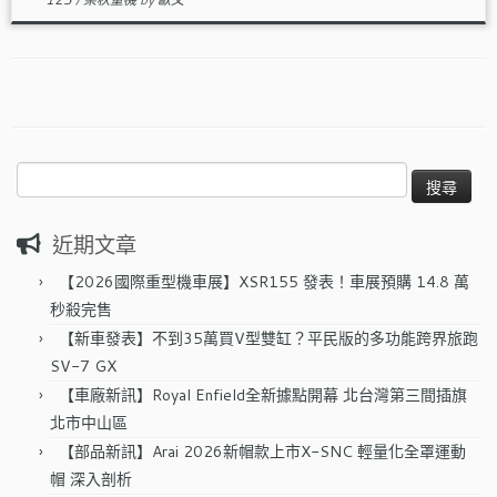
搜
尋
關
近期文章
鍵
字:
【2026國際重型機車展】XSR155 發表！車展預購 14.8 萬
秒殺完售
【新車發表】不到35萬買V型雙缸？平民版的多功能跨界旅跑
SV-7 GX
【車廠新訊】Royal Enfield全新據點開幕 北台灣第三間插旗
北市中山區
【部品新訊】Arai 2026新帽款上市X-SNC 輕量化全罩運動
帽 深入剖析