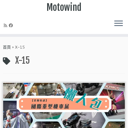
Motowind
Skip
to
首頁
»
X-15
content
X-15