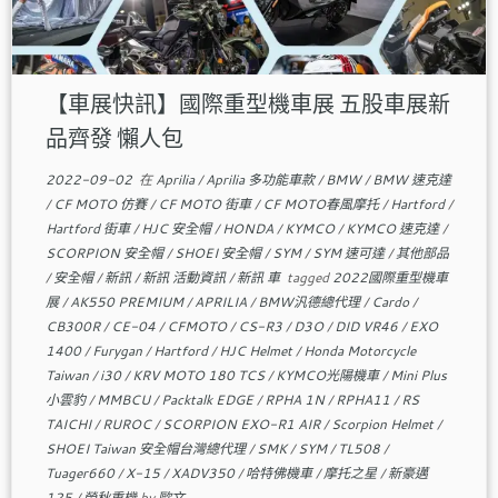
【車展快訊】國際重型機車展 五股車展新
品齊發 懶人包
2022-09-02
在
Aprilia
/
Aprilia 多功能車款
/
BMW
/
BMW 速克達
/
CF MOTO 仿賽
/
CF MOTO 街車
/
CF MOTO春風摩托
/
Hartford
/
Hartford 街車
/
HJC 安全帽
/
HONDA
/
KYMCO
/
KYMCO 速克達
/
SCORPION 安全帽
/
SHOEI 安全帽
/
SYM
/
SYM 速可達
/
其他部品
/
安全帽
/
新訊
/
新訊 活動資訊
/
新訊 車
tagged
2022國際重型機車
展
/
AK550 PREMIUM
/
APRILIA
/
BMW汎德總代理
/
Cardo
/
CB300R
/
CE-04
/
CFMOTO
/
CS-R3
/
D3O
/
DID VR46
/
EXO
1400
/
Furygan
/
Hartford
/
HJC Helmet
/
Honda Motorcycle
Taiwan
/
i30
/
KRV MOTO 180 TCS
/
KYMCO光陽機車
/
Mini Plus
小雲豹
/
MMBCU
/
Packtalk EDGE
/
RPHA 1N
/
RPHA11
/
RS
TAICHI
/
RUROC
/
SCORPION EXO-R1 AIR
/
Scorpion Helmet
/
SHOEI Taiwan 安全帽台灣總代理
/
SMK
/
SYM
/
TL508
/
Tuager660
/
X-15
/
XADV350
/
哈特佛機車
/
摩托之星
/
新豪邁
125
/
榮秋重機
by
歐文