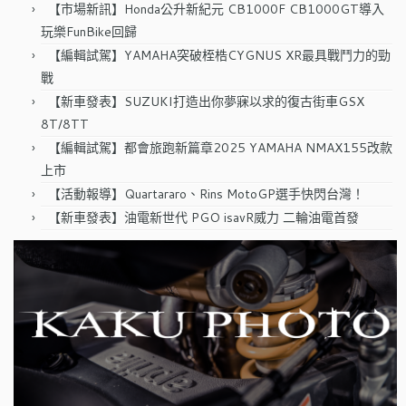
【市場新訊】Honda公升新紀元 CB1000F CB1000GT導入
玩樂FunBike回歸
【編輯試駕】YAMAHA突破桎梏CYGNUS XR最具戰鬥力的勁
戰
【新車發表】SUZUKI打造出你夢寐以求的復古街車GSX
8T/8TT
【編輯試駕】都會旅跑新篇章2025 YAMAHA NMAX155改款
上市
【活動報導】Quartararo、Rins MotoGP選手快閃台灣！
【新車發表】油電新世代 PGO isavR威力 二輪油電首發