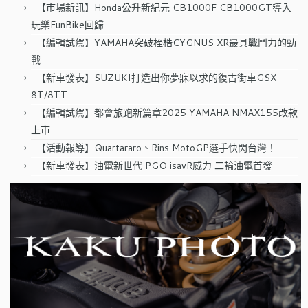
【市場新訊】Honda公升新紀元 CB1000F CB1000GT導入
玩樂FunBike回歸
【編輯試駕】YAMAHA突破桎梏CYGNUS XR最具戰鬥力的勁
戰
【新車發表】SUZUKI打造出你夢寐以求的復古街車GSX
8T/8TT
【編輯試駕】都會旅跑新篇章2025 YAMAHA NMAX155改款
上市
【活動報導】Quartararo、Rins MotoGP選手快閃台灣！
【新車發表】油電新世代 PGO isavR威力 二輪油電首發