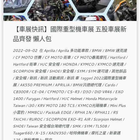
【車展快訊】國際重型機車展 五股車展新
品齊發 懶人包
2022-09-02
在
Aprilia
/
Aprilia 多功能車款
/
BMW
/
BMW 速克達
/
CF MOTO 仿賽
/
CF MOTO 街車
/
CF MOTO春風摩托
/
Hartford
/
Hartford 街車
/
HJC 安全帽
/
HONDA
/
KYMCO
/
KYMCO 速克達
/
SCORPION 安全帽
/
SHOEI 安全帽
/
SYM
/
SYM 速可達
/
其他部品
/
安全帽
/
新訊
/
新訊 活動資訊
/
新訊 車
tagged
2022國際重型機車
展
/
AK550 PREMIUM
/
APRILIA
/
BMW汎德總代理
/
Cardo
/
CB300R
/
CE-04
/
CFMOTO
/
CS-R3
/
D3O
/
DID VR46
/
EXO
1400
/
Furygan
/
Hartford
/
HJC Helmet
/
Honda Motorcycle
Taiwan
/
i30
/
KRV MOTO 180 TCS
/
KYMCO光陽機車
/
Mini Plus
小雲豹
/
MMBCU
/
Packtalk EDGE
/
RPHA 1N
/
RPHA11
/
RS
TAICHI
/
RUROC
/
SCORPION EXO-R1 AIR
/
Scorpion Helmet
/
SHOEI Taiwan 安全帽台灣總代理
/
SMK
/
SYM
/
TL508
/
Tuager660
/
X-15
/
XADV350
/
哈特佛機車
/
摩托之星
/
新豪邁
125
/
榮秋重機
by
歐文