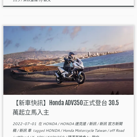
【新車快訊】Honda ADV350正式登台 30.5
萬起立馬入主
2022-07-01
在
HONDA
/
HONDA 速克達
/
新訊
/
新訊 官方新聞
稿
/
新訊 車
tagged
HONDA
/
Honda Motorcycle Taiwan
/
off Road