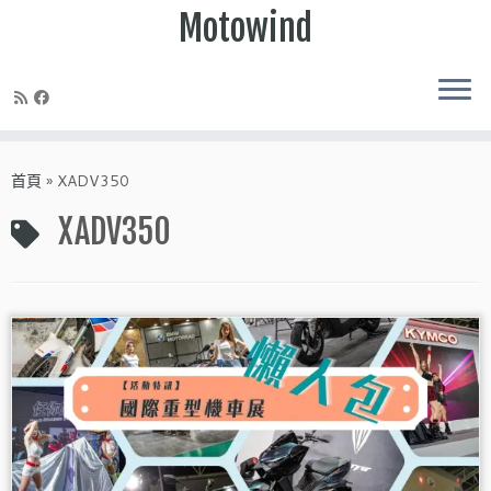
Motowind
Skip
to
首頁
»
XADV350
content
XADV350