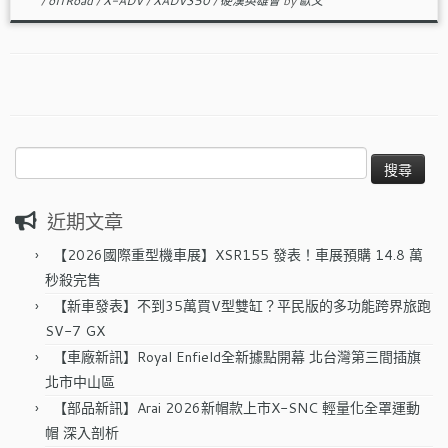
/
offRoad
/
X-ADV
/
XADV350
/
硬漢英雄會
by
歐文
搜
尋
關
近期文章
鍵
字:
【2026國際重型機車展】XSR155 發表！車展預購 14.8 萬
秒殺完售
【新車發表】不到35萬買V型雙缸？平民版的多功能跨界旅跑
SV-7 GX
【車廠新訊】Royal Enfield全新據點開幕 北台灣第三間插旗
北市中山區
【部品新訊】Arai 2026新帽款上市X-SNC 輕量化全罩運動
帽 深入剖析