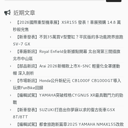
尋
關
近期文章
鍵
字:
【2026國際重型機車展】XSR155 發表！車展預購 14.8 萬
秒殺完售
【新車發表】不到35萬買V型雙缸？平民版的多功能跨界旅跑
SV-7 GX
【車廠新訊】Royal Enfield全新據點開幕 北台灣第三間插旗
北市中山區
【部品新訊】Arai 2026新帽款上市X-SNC 輕量化全罩運動
帽 深入剖析
【市場新訊】Honda公升新紀元 CB1000F CB1000GT導入
玩樂FunBike回歸
【編輯試駕】YAMAHA突破桎梏CYGNUS XR最具戰鬥力的勁
戰
【新車發表】SUZUKI打造出你夢寐以求的復古街車GSX
8T/8TT
【編輯試駕】都會旅跑新篇章2025 YAMAHA NMAX155改款