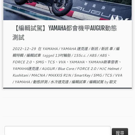
【編輯試駕】YAMAHA都會機甲AUGUR動態
測試
2022-12-29
在
YAMAHA
/
YAMAHA 速克達
/
新訊
/
新訊 車
/
編
輯特輯
/
編輯試車
tagged
13吋輪胎
/
155c.c.
/
ABS
/
ABS、
FORCE 2.0、SMG、TCS、VVA、YAMAHA、YAMAHA新車發表、
YAMAHA速克達
/
AUGUR
/
Blue Core
/
FORCE 2.0
/
HJC Helmet
/
Kushitani
/
MACNA
/
MAXXIS R1N
/
SmartKey
/
SMG
/
TCS
/
VVA
/
YAMAHA
/
動態評測
/
水冷速克達
/
編輯試車
/
編輯試駕
by
歐文
搜